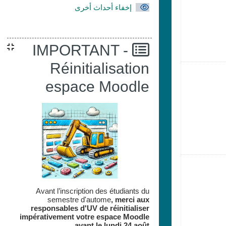
إخفاء أحداث أخرى
IMPORTANT -
Réinitialisation
الأحد, 11 أغسطس
espace Moodle
الأحد, 18 أغسطس
Avant l’inscription des étudiants du
semestre d'autome
,
merci aux
responsables d'UV de réinitialiser
impérativement votre espace
Moodle
avant le lundi 24 août