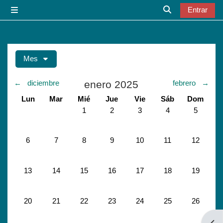
Salta al contenido principal
Entrar
Panel lateral
Selector de bú
Mes
enero 2025
←
diciembre
febrero
→
Lunes
Martes
Miércoles
Jueves
Viernes
Sábado
Domingo
Lun
Mar
Mié
Jue
Vie
Sáb
Dom
Sin eventos, miércoles, 1 enero
Sin eventos, jueves, 2 enero
Sin eventos, viernes, 3 ener
Sin eventos, sábad
Sin evento
1
2
3
4
5
Sin eventos, lunes, 6 enero
Sin eventos, martes, 7 enero
Sin eventos, miércoles, 8 enero
Sin eventos, jueves, 9 enero
Sin eventos, viernes, 10 en
Sin eventos, sábad
Sin evento
6
7
8
9
10
11
12
Sin eventos, lunes, 13 enero
Sin eventos, martes, 14 enero
Sin eventos, miércoles, 15 enero
Sin eventos, jueves, 16 enero
Sin eventos, viernes, 17 en
Sin eventos, sábad
Sin evento
13
14
15
16
17
18
19
Sin eventos, lunes, 20 enero
Sin eventos, martes, 21 enero
Sin eventos, miércoles, 22 enero
Sin eventos, jueves, 23 enero
Sin eventos, viernes, 24 en
Sin eventos, sábad
Sin evento
20
21
22
23
24
25
26