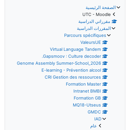
الصفحة الرئيسية
UTC - Moodle
مقرراتي الدراسية
المقررات الدراسية
Parcours spécifiques
ValeursUE
Virtual Language Tandem
Gapsmoov : Culture decoder.
Genome Assembly Summer-School_2026
E-learning - Prévention alcool
CRI Gestion des ressources
Formation Master
Intranet BMBI
Formation GB
MQ18-Utseus
GMDC
IAD
عام