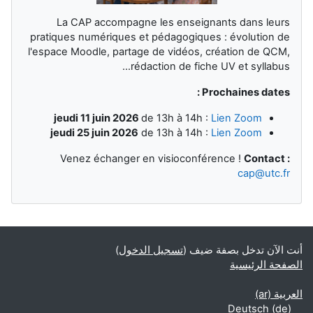
La CAP accompagne les enseignants dans leurs
pratiques numériques et pédagogiques : évolution de
l'espace Moodle, partage de vidéos, création de QCM,
rédaction de fiche UV et syllabus...
Prochaines dates :
jeudi 11 juin 2026
de 13h à 14h :
Lien Zoom
jeudi 25 juin 2026
de 13h à 14h :
Lien Zoom
Venez échanger en visioconférence !
Contact :
cap@utc.fr
أنت الآن تدخل بصفة ضيف (
تسجيل الدخول
)
الصفحة الرئيسية
العربية ‎(ar)‎
Deutsch ‎(de)‎