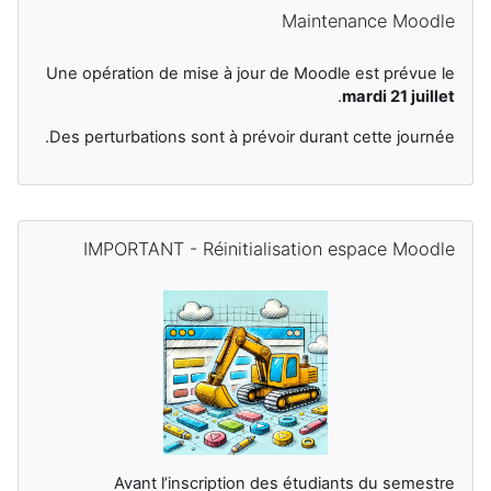
تجاوز Maintenance Moodle
Maintenance Moodle
Une opération de mise à jour de Moodle est prévue le
.
mardi 21 juillet
Des perturbations sont à prévoir durant cette journée.
الكتل التكميلية
تجاوز IMPORTANT - Réinitialisation espace Moodle
IMPORTANT - Réinitialisation espace Moodle
Avant l’inscription des étudiants du semestre