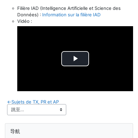
Filière IAD (Intelligence Artificielle et Science des
Données) :
Information sur la filière IAD
Vidéo :
播
放
视
←
Sujets de TX, PR et AP
频
版块
跳过 导航
导航