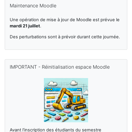
跳过 Maintenance Moodle
Maintenance Moodle
Une opération de mise à jour de Moodle est prévue le
mardi 21 juillet
.
Des perturbations sont à prévoir durant cette journée.
补充内容块
跳过 IMPORTANT - Réinitialisation espace Moodle
IMPORTANT - Réinitialisation espace Moodle
Avant l’inscription des étudiants du semestre