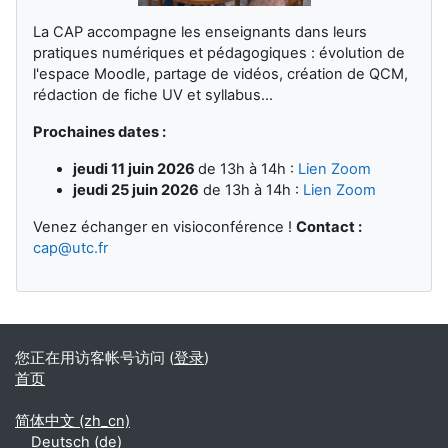
La CAP accompagne les enseignants dans leurs
pratiques numériques et pédagogiques : évolution de
l'espace Moodle, partage de vidéos, création de QCM,
rédaction de fiche UV et syllabus...
Prochaines dates :
jeudi 11 juin 2026
de 13h à 14h :
Lien Zoom
jeudi 25 juin 2026
de 13h à 14h :
Lien Zoom
Venez échanger en visioconférence !
Contact :
cap@utc.fr
您正在用访客帐号访问 (
登录
)
首页
简体中文 ‎(zh_cn)‎
Deutsch ‎(de)‎