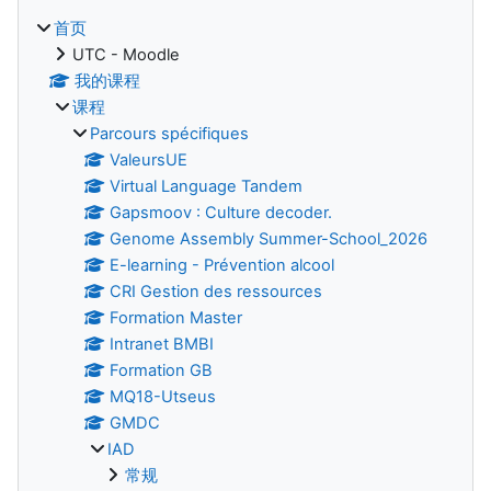
首页
UTC - Moodle
我的课程
课程
Parcours spécifiques
ValeursUE
Virtual Language Tandem
Gapsmoov : Culture decoder.
Genome Assembly Summer-School_2026
E-learning - Prévention alcool
CRI Gestion des ressources
Formation Master
Intranet BMBI
Formation GB
MQ18-Utseus
GMDC
IAD
常规