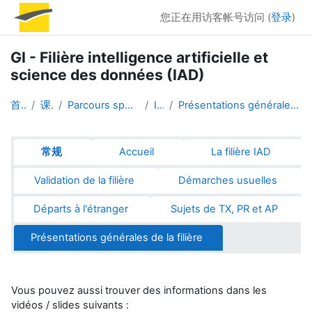
跳到主要内容
您正在用访客帐号访问 (
登录
)
GI - Filière intelligence artificielle et
science des données (IAD)
首页
课程
Parcours spécifiques
IAD
Présentations générales de la filière
章节大纲
常规
Accueil
La filière IAD
Validation de la filière
Démarches usuelles
Départs à l'étranger
Sujets de TX, PR et AP
Présentations générales de la filière
Vous pouvez aussi trouver des informations dans les
vidéos / slides suivants :