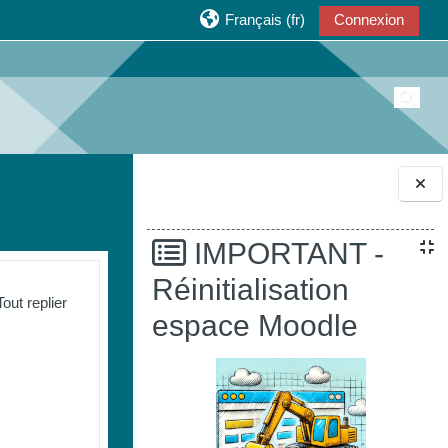
Français ‎(fr)‎
Connexion
Active
Blocs
IMPORTANT -
Réinitialisation
Tout replier
espace Moodle