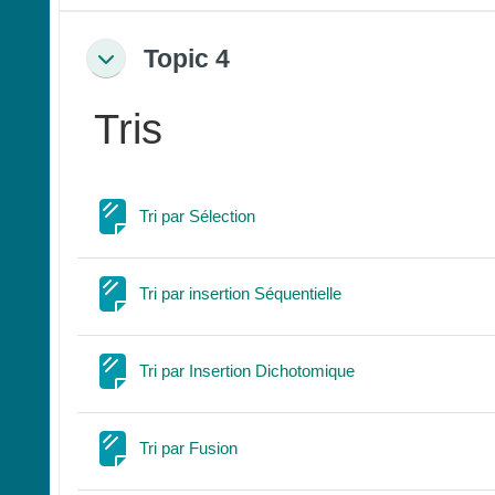
Topic 4
Replier
Tris
Page
Tri par Sélection
Page
Tri par insertion Séquentielle
Page
Tri par Insertion Dichotomique
Page
Tri par Fusion