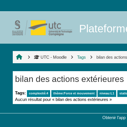
Passer au contenu principal
Platefor
UTC - Moodle
Tags
bilan des action
bilan des actions extérieures
Tags:
complexité:4
thème:Force et mouvement
niveau:L1
stati
Aucun résultat pour « bilan des actions extérieures »
Obtenir l’app