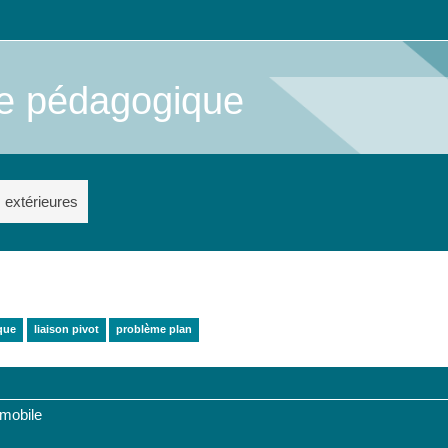
me pédagogique
s extérieures
que
liaison pivot
problème plan
 mobile