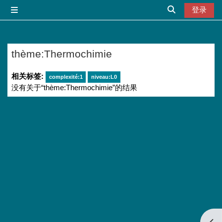
跳到主要内容
登录
停靠面板
切换搜索输入
thème:Thermochimie
相关标签:
complexité:1
niveau:L0
没有关于“thème:Thermochimie”的结果