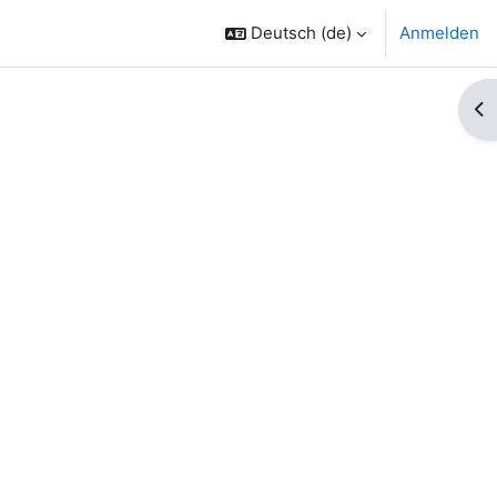
Deutsch ‎(de)‎
Anmelden
Bl