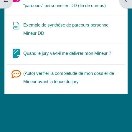
Abrir índice da disciplina
Abri
Trabalho
"parcours" personnel en DD (fin de cursus)
Exemple de synthèse de parcours personnel
Ficheiro
Mineur DD
Página
Quand le jury va-t-il me délivrer mon Mineur ?
(Auto) vérifier la complétude de mon dossier de
Inquérito
Mineur avant la tenue du jury