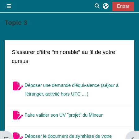
Ir para o conteúdo principal
Entrar
Painel lateral
Alternar a entrada
Topic 3
Lista de secções
S'assurer d'être "minorable" au fil de votre
cursus
Déposer une demande d'équivalence (séjour à
Trabalho
l'étranger, activité hors UTC ... )
Trabalho
Faire valider son UV "projet" du Mineur
Déposer le document de synthèse de votre