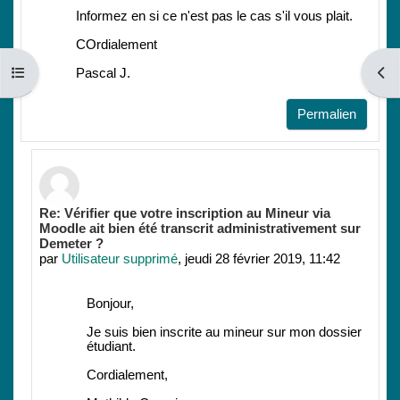
Informez en si ce n'est pas le cas s'il vous plait.
COrdialement
Ouvrir l’index du cours
Ouvri
Pascal J.
Permalien
En réponse à Jollivet-Courtois Pascal
Re: Vérifier que votre inscription au Mineur via
Moodle ait bien été transcrit administrativement sur
Demeter ?
par
Utilisateur supprimé
,
jeudi 28 février 2019, 11:42
Bonjour,
Je suis bien inscrite au mineur sur mon dossier
étudiant.
Cordialement,