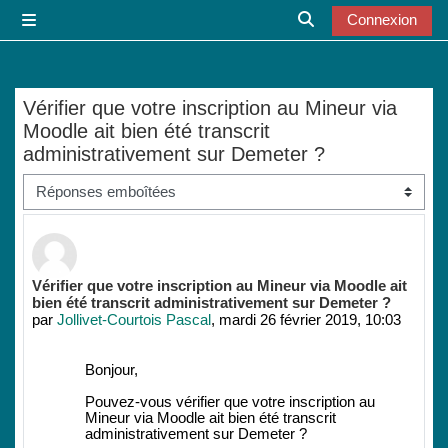
Passer au contenu principal
Connexion
Panneau latéral
Activer/désactiver l
Vérifier que votre inscription au Mineur via
Moodle ait bien été transcrit
administrativement sur Demeter ?
Type d’affichage
Nombre de réponses : 1
Vérifier que votre inscription au Mineur via Moodle ait
bien été transcrit administrativement sur Demeter ?
par
Jollivet-Courtois Pascal
,
mardi 26 février 2019, 10:03
Bonjour,
Pouvez-vous vérifier que votre inscription au
Mineur via Moodle ait bien été transcrit
administrativement sur Demeter ?