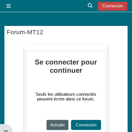
Passer au contenu principal
Connexion
Panneau latéral
Activer/désactiver l
Forum-MT12
Conditions d’achèvement
Se connecter pour
continuer
Seuls les utilisateurs connectés
peuvent écrire dans ce forum.
Annuler
Connexion