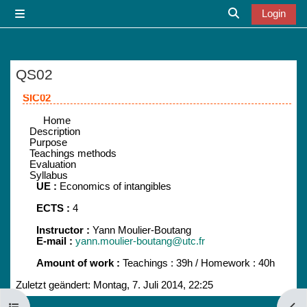
Zum Hauptinhalt
Login
Website-Übersicht
Sucheingabe u
QS02
Abschlussbedingungen
SIC02
Home
Description
Purpose
Teachings methods
Evaluation
Syllabus
UE :
Economics of intangibles
ECTS :
4
Instructor :
Yann Moulier-Boutang
E-mail :
yann.moulier-boutang@utc.fr
Amount of work :
Teachings : 39h / Homework : 40h
Zuletzt geändert: Montag, 7. Juli 2014, 22:25