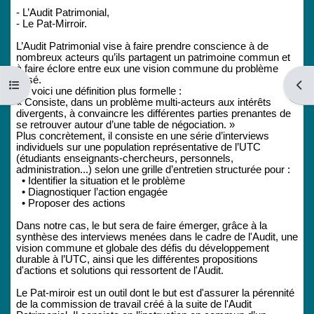
- L’Audit Patrimonial,
- Le Pat-Mirroir.
L’Audit Patrimonial vise à faire prendre conscience à de
nombreux acteurs qu’ils partagent un patrimoine commun et
à faire éclore entre eux une vision commune du problème
posé.
Abrir índice del curso
Abri
En voici une définition plus formelle :
« Consiste, dans un problème multi-acteurs aux intérêts
divergents, à convaincre les différentes parties prenantes de
se retrouver autour d’une table de négociation. »
Plus concrètement, il consiste en une série d’interviews
individuels sur une population représentative de l’UTC
(étudiants enseignants-chercheurs, personnels,
administration...) selon une grille d’entretien structurée pour :
• Identifier la situation et le problème
• Diagnostiquer l’action engagée
• Proposer des actions
Dans notre cas, le but sera de faire émerger, grâce à la
synthèse des interviews menées dans le cadre de l'Audit, une
vision commune et globale des défis du développement
durable à l’UTC, ainsi que les différentes propositions
d'actions et solutions qui ressortent de l'Audit.
Le Pat-miroir est un outil dont le but est d'assurer la pérennité
de la commission de travail créé à la suite de l'Audit