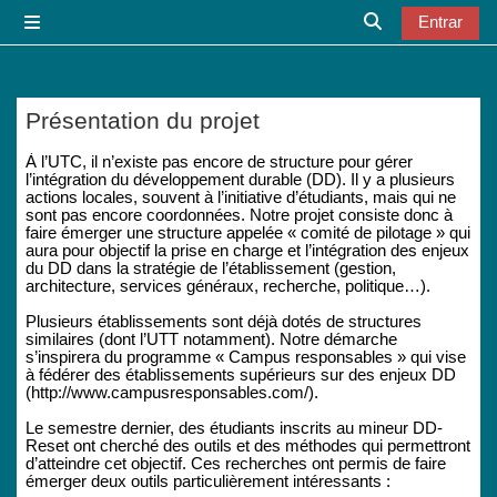
Salta al contenido principal
Entrar
Panel lateral
Selector de bú
Présentation du projet
Requisitos de finalización
À l’UTC, il n’existe pas encore de structure pour gérer
l’intégration du développement durable (DD). Il y a plusieurs
actions locales, souvent à l’initiative d’étudiants, mais qui ne
sont pas encore coordonnées. Notre projet consiste donc à
faire émerger une structure appelée « comité de pilotage » qui
aura pour objectif la prise en charge et l’intégration des enjeux
du DD dans la stratégie de l’établissement (gestion,
architecture, services généraux, recherche, politique…).
Plusieurs établissements sont déjà dotés de structures
similaires (dont l’UTT notamment). Notre démarche
s’inspirera du programme « Campus responsables » qui vise
à fédérer des établissements supérieurs sur des enjeux DD
(http://www.campusresponsables.com/).
Le semestre dernier, des étudiants inscrits au mineur DD-
Reset ont cherché des outils et des méthodes qui permettront
d’atteindre cet objectif. Ces recherches ont permis de faire
émerger deux outils particulièrement intéressants :