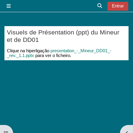
Ir para o conteúdo principal
Entrar
Painel lateral
Alternar a entr
Visuels de Présentation (ppt) du Mineur
et de DD01
Requisitos de conclusão
Clique na hiperligação
presentation_-_Mineur_DD01_-
_rev._1.1.pptx
para ver o ficheiro.