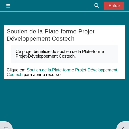
Ir para o conteúdo principal
Entrar
Painel lateral
Alternar a entr
Soutien de la Plate-forme Projet-
Développement Costech
Requisitos de conclusão
Ce projet bénéficie du soutien de la Plate-forme
Projet-Développement Costech.
Clique em
Soutien de la Plate-forme Projet-Développement
Costech
para abrir o recurso.