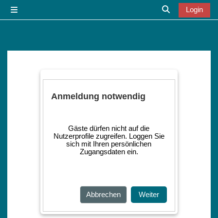
Zum Hauptinhalt
Login
Website-Übersicht
Sucheingabe u
Anmeldung notwendig
Gäste dürfen nicht auf die
Nutzerprofile zugreifen. Loggen Sie
sich mit Ihren persönlichen
Zugangsdaten ein.
Abbrechen
Weiter