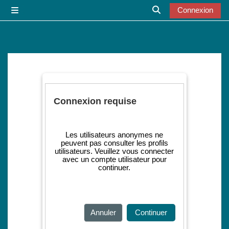
Passer au contenu principal
Connexion
Panneau latéral
Activer/désactiver l
Connexion requise
Les utilisateurs anonymes ne
peuvent pas consulter les profils
utilisateurs. Veuillez vous connecter
avec un compte utilisateur pour
continuer.
Annuler
Continuer