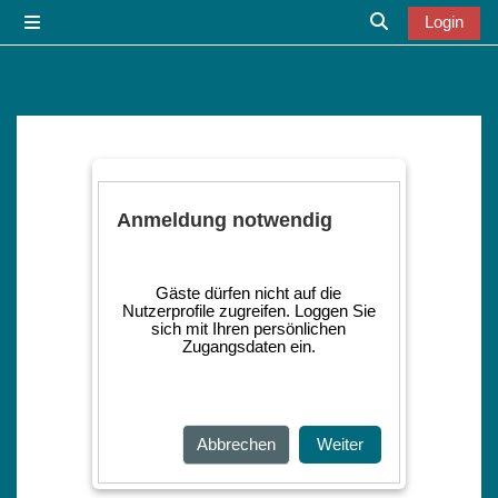
Zum Hauptinhalt
Login
Website-Übersicht
Sucheingabe u
Anmeldung notwendig
Gäste dürfen nicht auf die
Nutzerprofile zugreifen. Loggen Sie
sich mit Ihren persönlichen
Zugangsdaten ein.
Abbrechen
Weiter