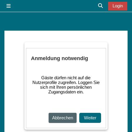
Zum Hauptinhalt
Login
Website-Übersicht
Sucheingabe u
Anmeldung notwendig
Gäste dürfen nicht auf die
Nutzerprofile zugreifen. Loggen Sie
sich mit Ihren persönlichen
Zugangsdaten ein.
Abbrechen
Weiter