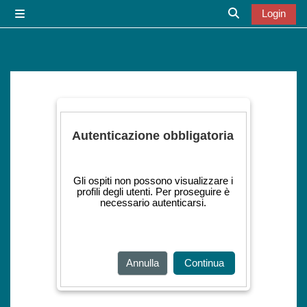
Vai al contenuto principale
Login
Pannello laterale
Attiva/disattiva
Autenticazione obbligatoria
Gli ospiti non possono visualizzare i
profili degli utenti. Per proseguire è
necessario autenticarsi.
Annulla
Continua