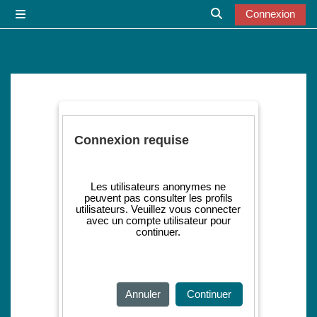
Passer au contenu principal
Connexion
Panneau latéral
Activer/désactiver l
Connexion requise
Les utilisateurs anonymes ne
peuvent pas consulter les profils
utilisateurs. Veuillez vous connecter
avec un compte utilisateur pour
continuer.
Annuler
Continuer