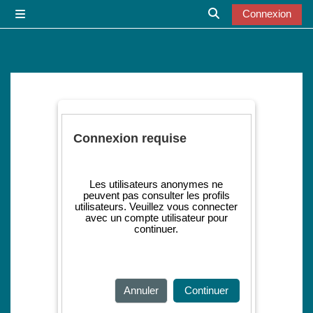
Passer au contenu principal
Connexion
Panneau latéral
Activer/désactiver l
Connexion requise
Les utilisateurs anonymes ne
peuvent pas consulter les profils
utilisateurs. Veuillez vous connecter
avec un compte utilisateur pour
continuer.
Annuler
Continuer