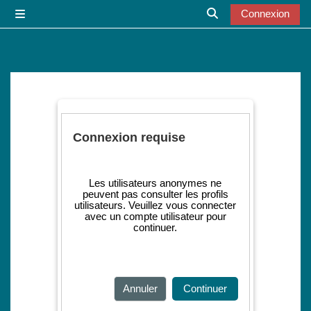
Passer au contenu principal
Connexion
Panneau latéral
Activer/désactiver l
Connexion requise
Les utilisateurs anonymes ne
peuvent pas consulter les profils
utilisateurs. Veuillez vous connecter
avec un compte utilisateur pour
continuer.
Annuler
Continuer