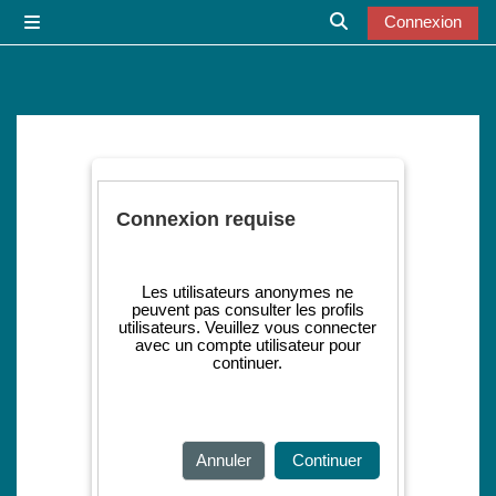
Passer au contenu principal
Connexion
Panneau latéral
Activer/désactiver l
Connexion requise
Les utilisateurs anonymes ne
peuvent pas consulter les profils
utilisateurs. Veuillez vous connecter
avec un compte utilisateur pour
continuer.
Annuler
Continuer