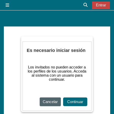
Salta al contenido principal
Entrar
Panel lateral
Selector de bú
Es necesario iniciar sesión
Los invitados no pueden acceder a
los perfiles de los usuarios. Acceda
al sistema con un usuario para
continuar.
Cancelar
Continuar