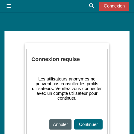
Passer au contenu principal
Connexion
Panneau latéral
Activer/désactiver l
Connexion requise
Les utilisateurs anonymes ne
peuvent pas consulter les profils
utilisateurs. Veuillez vous connecter
avec un compte utilisateur pour
continuer.
Annuler
Continuer