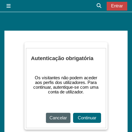
Ir para o conteúdo principal
Entrar
Painel lateral
Alternar a entr
Autenticação obrigatória
Os visitantes não podem aceder
aos perfis dos utilizadores. Para
continuar, autentique-se com uma
conta de utilizador.
Cancelar
Continuar