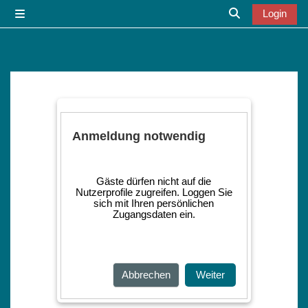
Zum Hauptinhalt
Login
Website-Übersicht
Sucheingabe u
Anmeldung notwendig
Gäste dürfen nicht auf die
Nutzerprofile zugreifen. Loggen Sie
sich mit Ihren persönlichen
Zugangsdaten ein.
Abbrechen
Weiter