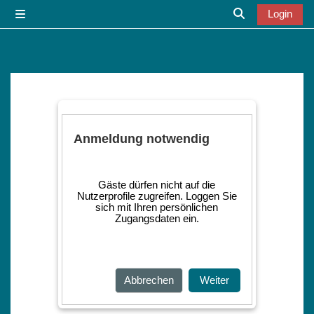
Zum Hauptinhalt
Login
Website-Übersicht
Sucheingabe u
Anmeldung notwendig
Gäste dürfen nicht auf die
Nutzerprofile zugreifen. Loggen Sie
sich mit Ihren persönlichen
Zugangsdaten ein.
Abbrechen
Weiter