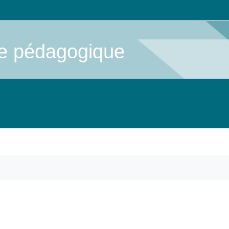
me pédagogique
s)