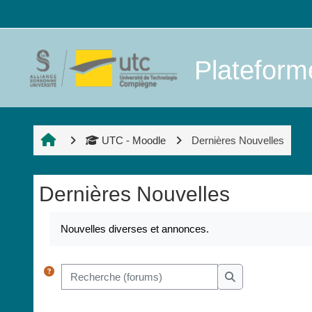
Passer au contenu principal
Platefor
UTC - Moodle
Dernières Nouvelles
Dernières Nouvelles
Conditions d’achèvement
Nouvelles diverses et annonces.
Recherche (forums)
Recherche (forum