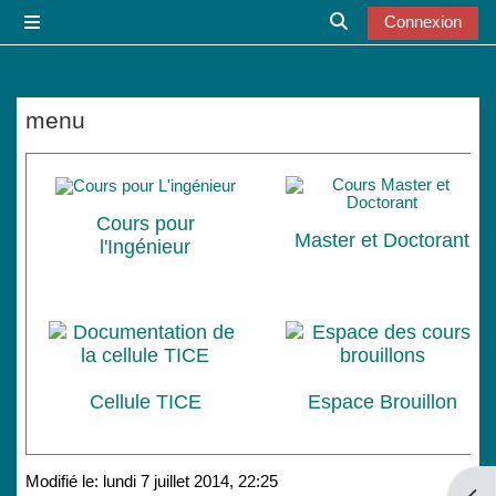
Passer au contenu principal
Connexion
Panneau latéral
Activer/désactiver l
menu
Conditions d’achèvement
Cours pour
Master et Doctorant
l'Ingénieur
Cellule TICE
Espace Brouillon
Modifié le: lundi 7 juillet 2014, 22:25