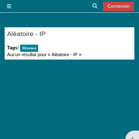
Passer au contenu principal
Connexion
Panneau latéral
Activer/désactiver l
Aléatoire - IP
Tags:
Réseaux
Aucun résultat pour « Aléatoire - IP »