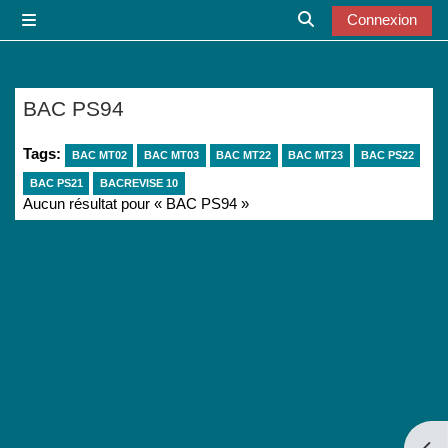
Passer au contenu principal
Connexion
Panneau latéral
Activer/désactiver l
BAC PS94
Tags:
BAC MT02
BAC MT03
BAC MT22
BAC MT23
BAC PS22
BAC PS21
BACREVISE 10
Aucun résultat pour « BAC PS94 »