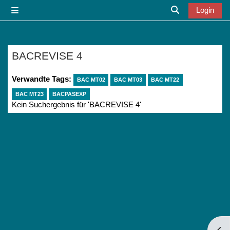
Zum Hauptinhalt
Login
Website-Übersicht
Sucheingabe u
BACREVISE 4
Verwandte Tags:
BAC MT02
BAC MT03
BAC MT22
BAC MT23
BACPASEXP
Kein Suchergebnis für 'BACREVISE 4'