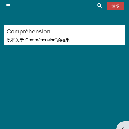
跳到主要内容
登录
停靠面板
切换搜索输入
Compréhension
没有关于“Compréhension”的结果