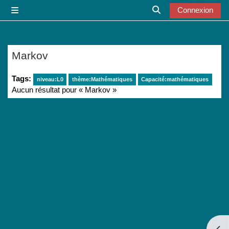
Passer au contenu principal
Connexion
Panneau latéral
Activer/désactiver l
Markov
Tags:
niveau:L0
thème:Mathématiques
Capacité:mathématiques
Aucun résultat pour « Markov »