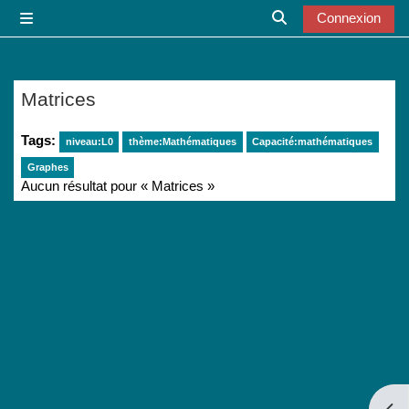
Passer au contenu principal
Connexion
Panneau latéral
Activer/désactiver l
Matrices
Tags:
niveau:L0
thème:Mathématiques
Capacité:mathématiques
Graphes
Aucun résultat pour « Matrices »