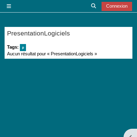
Passer au contenu principal
Connexion
Panneau latéral
Activer/désactiver l
PresentationLogiciels
Tags:
p
Aucun résultat pour « PresentationLogiciels »