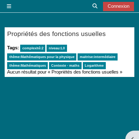
Passer au contenu principal
Connexion
Panneau latéral
Activer/désactiver l
Propriétés des fonctions usuelles
Tags:
complexité:2
niveau:L0
thème:Mathématiques pour la physique
maitrise:intermédiaire
thème:Mathématiques
Contexte - maths
Logarithme
Aucun résultat pour « Propriétés des fonctions usuelles »