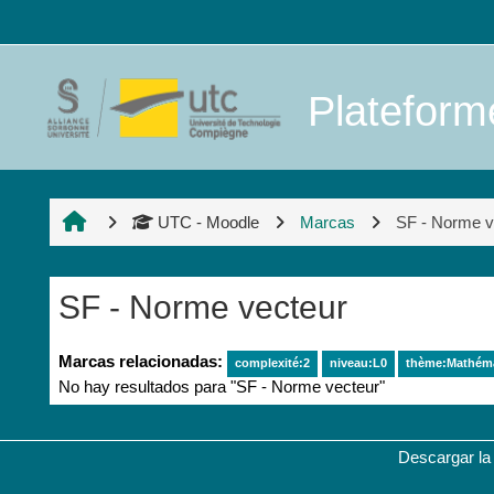
Salta al contenido principal
Platefor
UTC - Moodle
Marcas
SF - Norme v
SF - Norme vecteur
Marcas relacionadas:
complexité:2
niveau:L0
thème:Mathéma
No hay resultados para "SF - Norme vecteur"
Descargar la