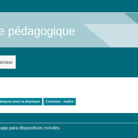
me pédagogique
ecteur
tiques pour la physique
Contexte - maths
 app para dispositivos móviles