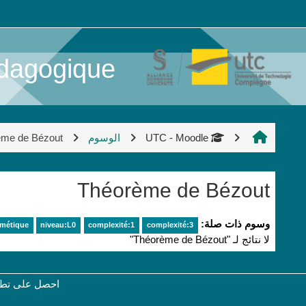
خطى إلى المحتوى الرئيسي
dagogique
UTC - Moodle
الوسوم
ème de Bézout
Théorème de Bézout
وسوم ذات صلة:
hmétique
niveau:L0
complexité:1
complexité:3
لا نتائج لـ "Théorème de Bézout"
احصل على تطبي