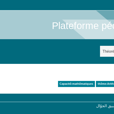
Plateforme pé
Théor
Capacité:mathématiques
thème:Arit
ق الجوّال