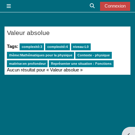
Passer au contenu principal
Connexion
Panneau latéral
Activer/désactiver l
Valeur absolue
Tags:
complexité:3
complexité:4
niveau:L0
thème:Mathématiques pour la physique
Contexte - physique
maitrise:en profondeur
Représenter une situation : Fonctions
Aucun résultat pour « Valeur absolue »