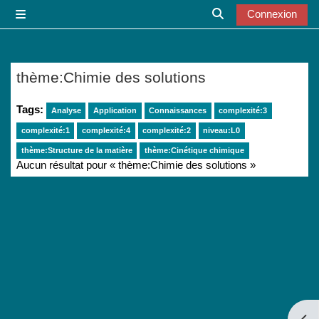
Passer au contenu principal
Connexion
Panneau latéral
Activer/désactiver l
thème:Chimie des solutions
Tags:
Analyse
Application
Connaissances
complexité:3
complexité:1
complexité:4
complexité:2
niveau:L0
thème:Structure de la matière
thème:Cinétique chimique
Aucun résultat pour « thème:Chimie des solutions »