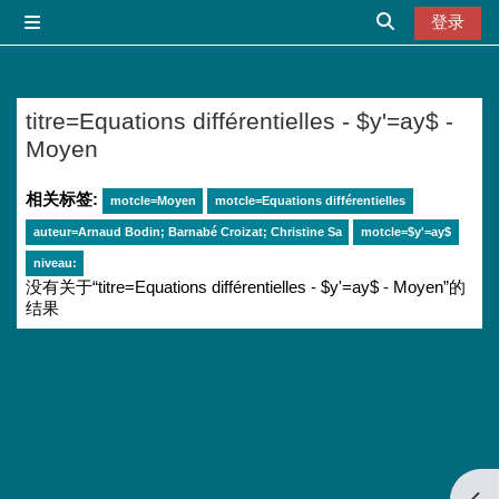
跳到主要内容
登录
停靠面板
切换搜索输入
titre=Equations différentielles - $y'=ay$ -
Moyen
相关标签:
motcle=Moyen
motcle=Equations différentielles
auteur=Arnaud Bodin; Barnabé Croizat; Christine Sa
motcle=$y'=ay$
niveau:
没有关于“titre=Equations différentielles - $y'=ay$ - Moyen”的
结果