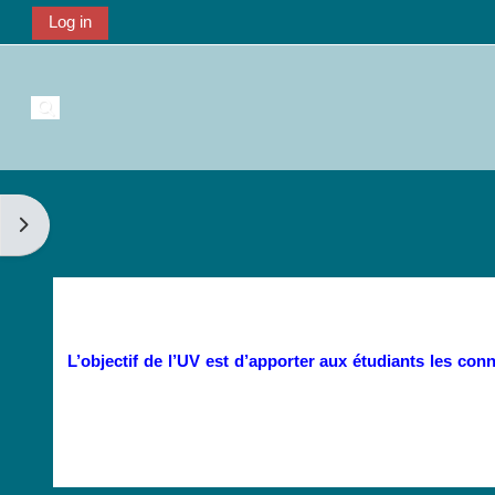
Log in
تبديل إ
فتح دُ
L’objectif de l’UV est d’apporter aux étudiants les co