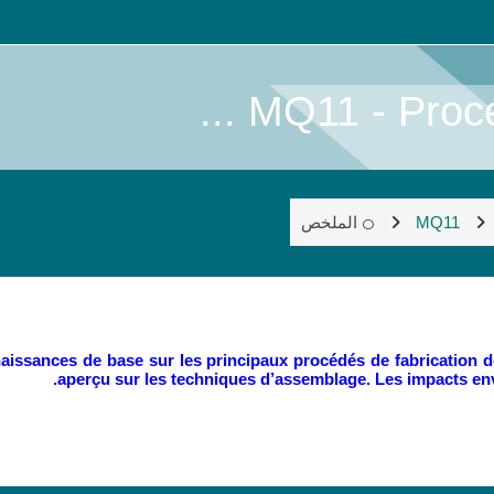
MQ11 - Procéd
MQ11
الملخص
nnaissances de base sur les principaux procédés de fabrication
aperçu sur les techniques d’assemblage. Les impacts en