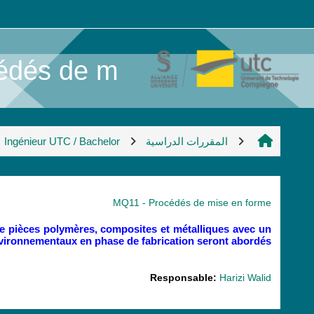
خطى إلى المحتوى الرئيسي
és de m ...
المقررات الدراسية
Ingénieur UTC / Bachelor
MQ11 - Procédés de mise en forme
 de pièces polymères, composites et métalliques avec un
vironnementaux en phase de fabrication seront abordés.
Responsable:
Harizi Walid