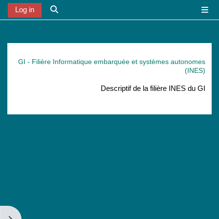
خطى إلى المحتوى الرئيسي
Log in
واجهة جانبية
تبديل إدخال البح
GI - Filière Informatique embarquée et systèmes autonomes
(INES)
Descriptif de la filière INES du GI