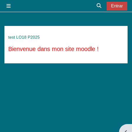
Salta al contenido principal
Entrar
Panel lateral
Selector de bú
test LO18 P2025
Bienvenue dans mon site moodle !