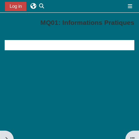
خطى إلى المحتوى الرئيسي
Log in
واجهة جانبية
تبديل إدخال البحث
MQ01: Informations Pratiques
الخطوط العريضة للقسم