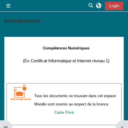
Vai al contenuto principale
Login
Pannello laterale
Attiva/disattiva inp
Introduzione
Schema della sezione
Compétences Numériques
(Ex Certificat Informatique et Internet niveau 1)
Tous les documents se trouvant dans cet espace
Moodle sont soumis au respect de la licence
Cadre Privé