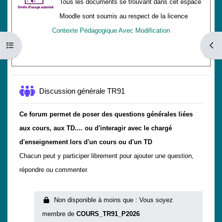
Tous les documents se trouvant dans cet espace
Moodle sont soumis au respect de la licence
Contexte Pédagogique Avec Modification
Ouvrir l’index du cours
Ouvri
Forum
Discussion générale TR91
Ce forum permet de poser des questions générales liées
aux cours, aux TD.... ou d'interagir avec le chargé
d'enseignement lors d'un cours ou d'un TD
Chacun peut y participer librement pour ajouter une question,
répondre ou commenter.
Non disponible à moins que : Vous soyez
membre de
COURS_TR91_P2026