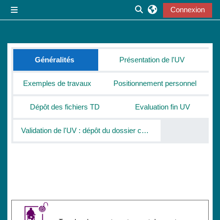
Passer au contenu principal
Connexion
Panneau latéral
Activer/désactiver la s
Résumé de section
Généralités
Présentation de l'UV
Exemples de travaux
Positionnement personnel
Dépôt des fichiers TD
Evaluation fin UV
Validation de l'UV : dépôt du dossier complet